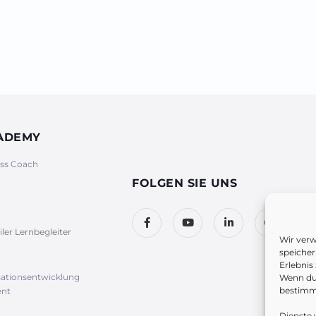
CADEMY
ess Coach
FOLGEN SIE UNS
iler Lernbegleiter
Wir ver
speicher
Erlebnis
sationsentwicklung
Wenn du 
bestimm
nt
Dienste 