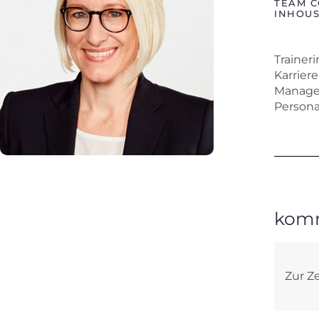
TEAM 
INHOUS
Trainer
Karrier
Manager
Person
kom
Zur Ze