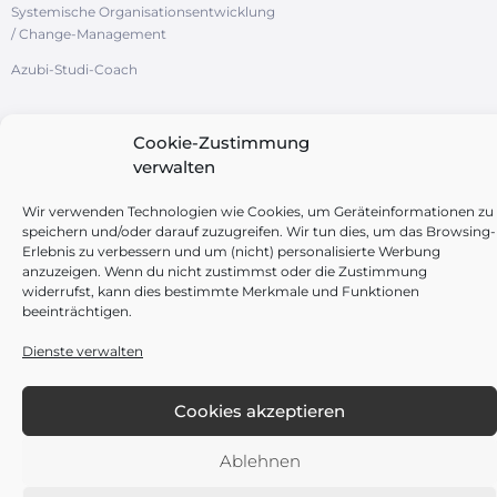
Systemische Organisationsentwicklung
/ Change-Management
Azubi-Studi-Coach
Cookie-Zustimmung
verwalten
FOLGEN SIE UNS
Wir verwenden Technologien wie Cookies, um Geräteinformationen zu
speichern und/oder darauf zuzugreifen. Wir tun dies, um das Browsing-
Erlebnis zu verbessern und um (nicht) personalisierte Werbung
anzuzeigen. Wenn du nicht zustimmst oder die Zustimmung
widerrufst, kann dies bestimmte Merkmale und Funktionen
beeinträchtigen.
Dienste verwalten
Impressum
Datenschutz
Cookie-Richtlinie (EU)
Allgemeine Geschäftsbedingungen (AGB)
Cookies akzeptieren
Diese Website ist durch reCAPTCHA von Google geschützt.
Datenschutz-Bestimmungen
und
Nutzungsbedingungen
finden Anwendung.
Ablehnen