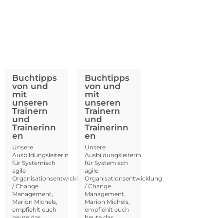
Buchtipps
Buchtipps
von und
von und
mit
mit
unseren
unseren
Trainern
Trainern
und
und
Trainerinn
Trainerinn
en
en
Unsere
Unsere
Ausbildungsleiterin
Ausbildungsleiterin
für Systemisch
für Systemisch
agile
agile
Organisationsentwicklung
Organisationsentwicklung
/ Change
/ Change
Management,
Management,
Marion Michels,
Marion Michels,
empfiehlt euch
empfiehlt euch
heute das ...
heute das ...