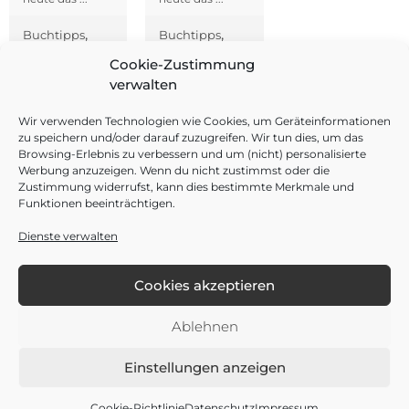
,
,
Buchtipps
Buchtipps
,
,
Impuls
Impuls
Cookie-Zustimmung
Systemisch agile
Systemisch agile
Organisationsentwicklung
Organisationsentwicklung
verwalten
/ Change Management
/ Change Management
Wir verwenden Technologien wie Cookies, um Geräteinformationen
zu speichern und/oder darauf zuzugreifen. Wir tun dies, um das
mehr
mehr
erfahren
erfahren
Browsing-Erlebnis zu verbessern und um (nicht) personalisierte
Werbung anzuzeigen. Wenn du nicht zustimmst oder die
Zustimmung widerrufst, kann dies bestimmte Merkmale und
Funktionen beeinträchtigen.
Dienste verwalten
Cookies akzeptieren
Ablehnen
Einstellungen anzeigen
Cookie-Richtlinie
Datenschutz
Impressum