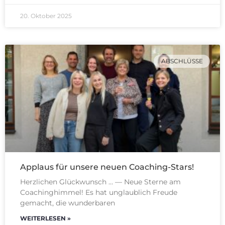
20. Oktober 2025
ABSCHLÜSSE
Applaus für unsere neuen Coaching-Stars!
Herzlichen Glückwunsch … — Neue Sterne am
Coachinghimmel! Es hat unglaublich Freude
gemacht, die wunderbaren
WEITERLESEN »