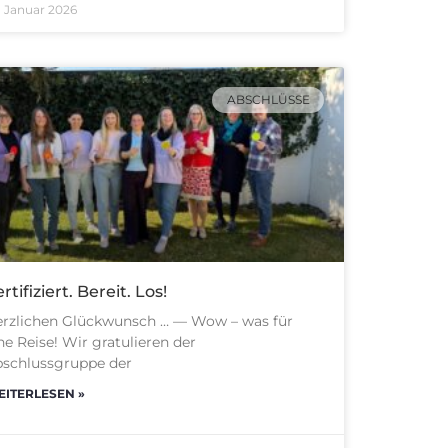
. Januar 2026
ABSCHLÜSSE
rtifiziert. Bereit. Los!
rzlichen Glückwunsch … — Wow – was für
ne Reise! Wir gratulieren der
schlussgruppe der
ITERLESEN »