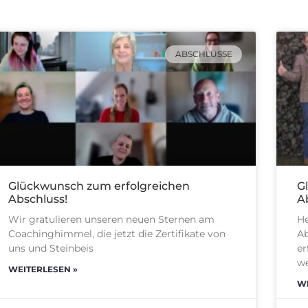
ABSCHLÜSSE
Glückwunsch zum erfolgreichen
G
Abschluss!
A
Wir gratulieren unseren neuen Sternen am
He
Coachinghimmel, die jetzt die Zertifikate von
Ab
uns und Steinbeis
er
we
WEITERLESEN »
WE