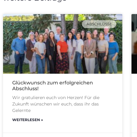
ABSCHLÜSSE
Glückwunsch zum erfolgreichen
Abschluss!
Wir gratulieren euch von Herzen! Für die
Zukunft wünschen wir euch, dass ihr das
Gelernte
WEITERLESEN »