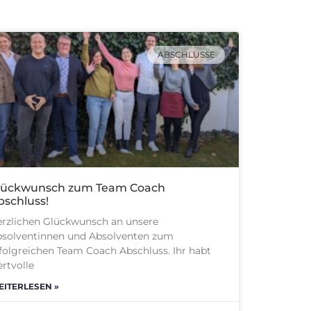
ABSCHLÜSSE
lückwunsch zum Team Coach
bschluss!
rzlichen Glückwunsch an unsere
solventinnen und Absolventen zum
folgreichen Team Coach Abschluss. Ihr habt
rtvolle
ITERLESEN »