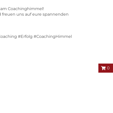
ne am Coachinghimmel!
d freuen uns auf eure spannenden
Coaching #Erfolg #CoachingHimmel
0