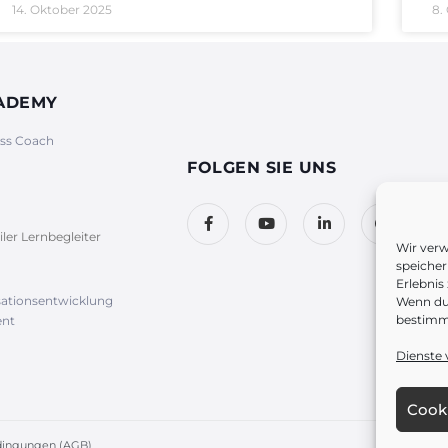
14. Oktober 2025
8.
CADEMY
ess Coach
FOLGEN SIE UNS
iler Lernbegleiter
Wir ver
speicher
Erlebnis
sationsentwicklung
Wenn du 
bestimm
nt
Dienste 
Cooki
dingungen (AGB)