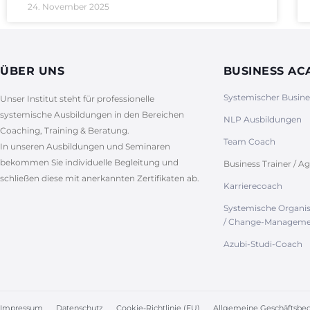
24. November 2025
ÜBER UNS
BUSINESS A
Systemischer Busin
Unser Institut steht für professionelle
systemische Ausbildungen in den Bereichen
NLP Ausbildungen
Coaching, Training & Beratung.
Team Coach
In unseren Ausbildungen und Seminaren
bekommen Sie individuelle Begleitung und
Business Trainer / Ag
schließen diese mit anerkannten Zertifikaten ab.
Karrierecoach
Systemische Organi
/ Change-Manageme
Azubi-Studi-Coach
Impressum
Datenschutz
Cookie-Richtlinie (EU)
Allgemeine Geschäftsbe