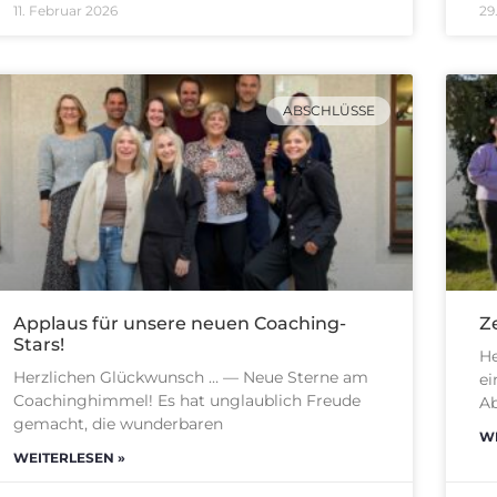
11. Februar 2026
29
ABSCHLÜSSE
Applaus für unsere neuen Coaching-
Ze
Stars!
He
Herzlichen Glückwunsch … — Neue Sterne am
ei
Coachinghimmel! Es hat unglaublich Freude
Ab
gemacht, die wunderbaren
WE
WEITERLESEN »