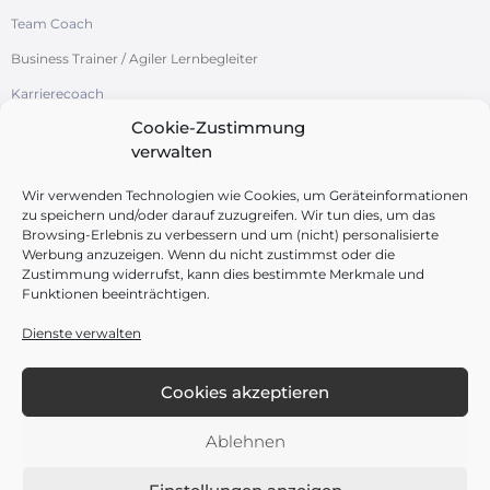
Team Coach
Business Trainer / Agiler Lernbegleiter
Karrierecoach
Cookie-Zustimmung
Systemische Organisationsentwicklung
verwalten
/ Change-Management
Azubi-Studi-Coach
Wir verwenden Technologien wie Cookies, um Geräteinformationen
zu speichern und/oder darauf zuzugreifen. Wir tun dies, um das
Browsing-Erlebnis zu verbessern und um (nicht) personalisierte
Werbung anzuzeigen. Wenn du nicht zustimmst oder die
Zustimmung widerrufst, kann dies bestimmte Merkmale und
Funktionen beeinträchtigen.
FOLGEN SIE UNS
Dienste verwalten
Cookies akzeptieren
Ablehnen
Impressum
Datenschutz
Cookie-Richtlinie (EU)