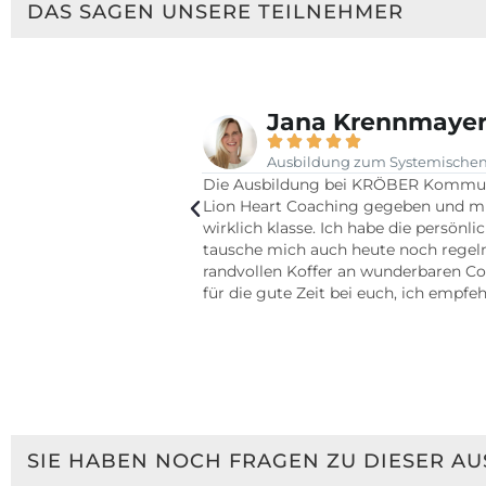
DAS SAGEN UNSERE TEILNEHMER
Jana Krennmaye





Ausbildung zum Systemischen 
i Kröber Kommunikation
Die Ausbildung bei KRÖBER Kommunik
Dank für Alles!
Lion Heart Coaching gegeben und mich
wirklich klasse. Ich habe die persö
tausche mich auch heute noch regel
randvollen Koffer an wunderbaren Coa
für die gute Zeit bei euch, ich emp
SIE HABEN NOCH FRAGEN ZU DIESER A