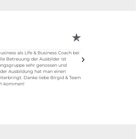
Sandra Sa





Klare Empfehlung für di
iness als Life & Business Coach bei
einfach überragend!
lle Betreuung der Ausbilder ist
ldungsgruppe sehr genossen und
 der Ausbildung hat man einen
iterbringt. Danke liebe Birgid & Team
uch kommen!