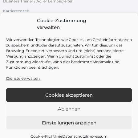
Business Trainer / Agiler Lernbegleiter
Karrierecoach
Cookie-Zustimmung
Systemische Organisationsentwicklung
verwalten
/ Change-Management
Azubi-Studi-Coach
Wir verwenden Technologien wie Cookies, um Geräteinformationen
zu speichern und/oder darauf zuzugreifen. Wir tun dies, um das
Browsing-Erlebnis zu verbessern und um (nicht) personalisierte
Werbung anzuzeigen. Wenn du nicht zustimmst oder die
Zustimmung widerrufst, kann dies bestimmte Merkmale und
Funktionen beeinträchtigen.
FOLGEN SIE UNS
Dienste verwalten
Cookies akzeptieren
Ablehnen
Impressum
Datenschutz
Cookie-Richtlinie (EU)
Einstellungen anzeigen
Allgemeine Geschäftsbedingungen (AGB)
Diese Website ist durch reCAPTCHA von Google geschützt.
Datenschutz-Bestimmungen
und
Cookie-Richtlinie
Datenschutz
Impressum
Nutzungsbedingungen
finden Anwendung.