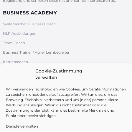
Begleitung und schließen diese mit anerkannten Zertifikaten ab.
BUSINESS ACADEMY
Systemischer Business Coach
NLP Ausbildungen
Team Coach
Business Trainer / Agiler Lernbegleiter
Karrierecoach
Cookie-Zustimmung
Systemische Organisationsentwicklung
verwalten
/ Change-Management
Azubi-Studi-Coach
Wir verwenden Technologien wie Cookies, um Geräteinformationen
zu speichern und/oder darauf zuzugreifen. Wir tun dies, um das
Browsing-Erlebnis zu verbessern und um (nicht) personalisierte
Werbung anzuzeigen. Wenn du nicht zustimmst oder die
Zustimmung widerrufst, kann dies bestimmte Merkmale und
Funktionen beeinträchtigen.
FOLGEN SIE UNS
Dienste verwalten