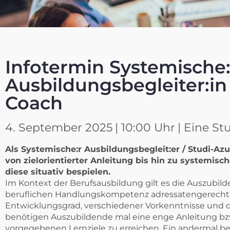
Infotermin Systemische:
Ausbildungsbegleiter:in 
Coach
4. September 2025
| 10:00 Uhr
| Eine S
Als Systemische:r Ausbildungsbegleit:er / Studi-Az
von zielorientierter Anleitung bis hin zu systemi
diese situativ bespielen.
Im Kontext der Berufsausbildung gilt es die Auszubild
beruflichen Handlungskompetenz adressatengerecht 
Entwicklungsgrad, verschiedener Vorkenntnisse und de
benötigen Auszubildende mal eine enge Anleitung bz
vorgegebenen Lernziele zu erreichen. Ein andermal benö