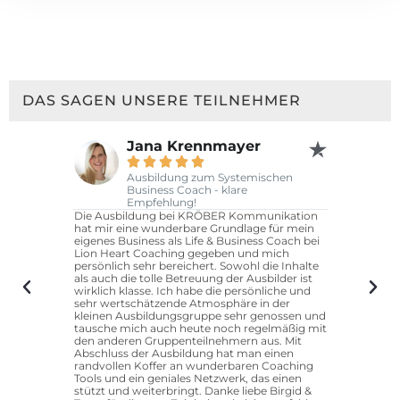
DAS SAGEN UNSERE TEILNEHMER
Jana Krennmayer
S





Ausbildung zum Systemischen
Business Coach - klare
ne verdient.
Klare Empfe
Empfehlung!
he und
habe dort 
Die Ausbildung bei KRÖBER Kommunikation
munikation
Business C
hat mir eine wunderbare Grundlage für mein
 sie besser
einfach übe
eigenes Business als Life & Business Coach bei
d perfekte
Lion Heart Coaching gegeben und mich
persönlich sehr bereichert. Sowohl die Inhalte
als auch die tolle Betreuung der Ausbilder ist
wirklich klasse. Ich habe die persönliche und
sehr wertschätzende Atmosphäre in der
kleinen Ausbildungsgruppe sehr genossen und
tausche mich auch heute noch regelmäßig mit
den anderen Gruppenteilnehmern aus. Mit
Abschluss der Ausbildung hat man einen
randvollen Koffer an wunderbaren Coaching
Tools und ein geniales Netzwerk, das einen
stützt und weiterbringt. Danke liebe Birgid &