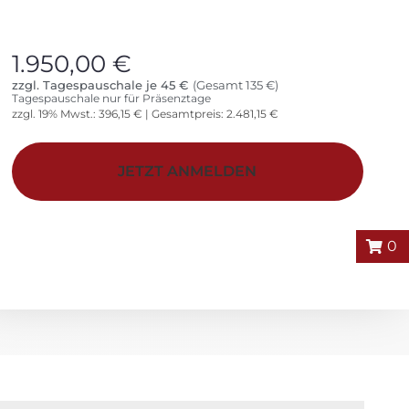
1.950,00
€
zzgl. Tagespauschale je 45 €
(Gesamt 135 €)
Tagespauschale nur für Präsenztage
zzgl. 19% Mwst.:
396,15
€
| Gesamtpreis:
2.481,15
€
Alternative:
JETZT ANMELDEN
0