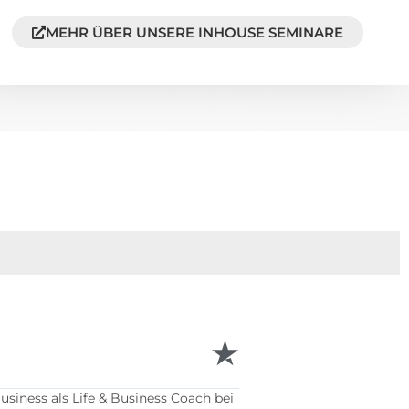
MEHR ÜBER UNSERE INHOUSE SEMINARE
Sandra Sa





Klare Empfehlung für di
iness als Life & Business Coach bei