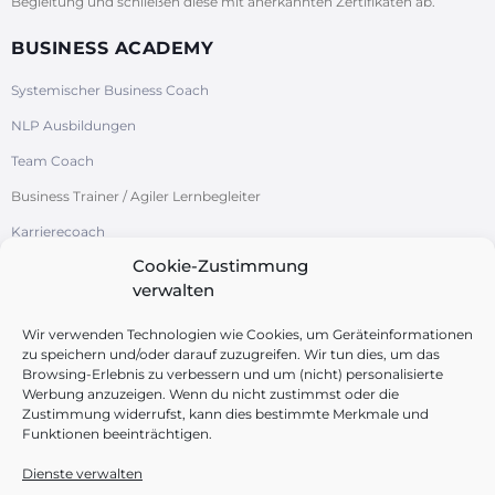
Begleitung und schließen diese mit anerkannten Zertifikaten ab.
BUSINESS ACADEMY
Systemischer Business Coach
NLP Ausbildungen
Team Coach
Business Trainer / Agiler Lernbegleiter
Karrierecoach
Cookie-Zustimmung
Systemische Organisationsentwicklung
verwalten
/ Change-Management
Azubi-Studi-Coach
Wir verwenden Technologien wie Cookies, um Geräteinformationen
zu speichern und/oder darauf zuzugreifen. Wir tun dies, um das
Browsing-Erlebnis zu verbessern und um (nicht) personalisierte
Werbung anzuzeigen. Wenn du nicht zustimmst oder die
Zustimmung widerrufst, kann dies bestimmte Merkmale und
Funktionen beeinträchtigen.
FOLGEN SIE UNS
Dienste verwalten