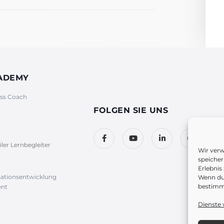
CADEMY
ess Coach
FOLGEN SIE UNS
iler Lernbegleiter
Wir ver
speicher
Erlebnis
sationsentwicklung
Wenn du 
bestimm
nt
Dienste 